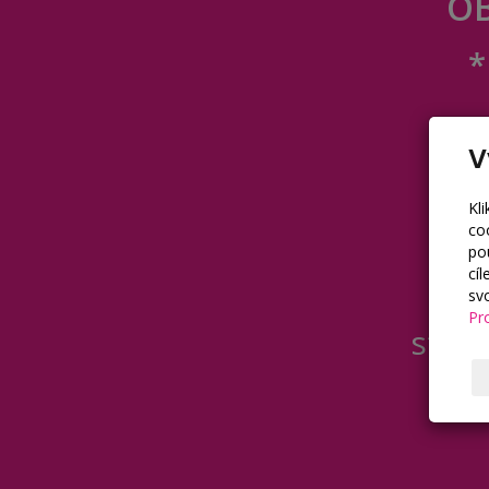
OB
*
V
Kl
co
po
cí
sv
Pr
stud
in