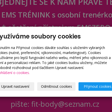
JEDNEJTE SE K NÁM PRÁVĚ T
 EMS TRÉNINK s osobní trenérk
* ošetření přístrojem EMSZERO
yužíváme soubory cookies
* ZÁBAL BODYWRAPS
iknutím na Přijmout cookies dáváte souhlas s uložením vybraných
* prodej korejské kosmetiky
okies (nutné, preferenční, výkonnostní, marketingové). Cookies
užíváme pro lepší fungování našeho webu, měření jeho výkonnosti a
lení a personalizaci reklam. To jaké cookies budou uloženy, můžete
***
obodně rozhodnout pod tlačítkem Upravit nastavení.
ohlášení o cookies.
io FITBODY Břeclav :
+420 777 57
Upravit nastavení
Odmítnout cookies
Přijmout cookies
formace:
+420 602 531 599 majit
pište: fit-body@seznam.cz