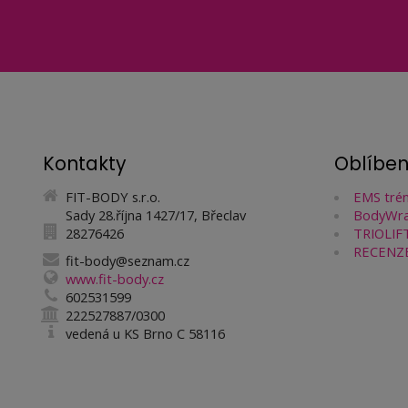
Kontakty
Oblíbe
FIT-BODY s.r.o.
EMS trén
Sady 28.října 1427/17, Břeclav
BodyWra
28276426
TRIOLIFT
RECENZ
fit-body@seznam.cz
www.fit-body.cz
602531599
222527887/0300
vedená u KS Brno C 58116