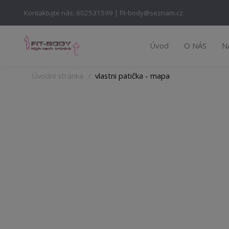
Kontaktujte nás: 602531599 | fit-body@seznam.cz
Úvod
O NÁS
N
Úvodní stránka
vlastni patička - mapa