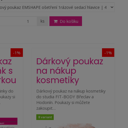
ks
Do košíku
-1%
-1%
kaz
Dárkový poukaz
nk s
na nákup
rkou
kosmetiky
inky do
Dárkový poukaz na nákup kosmetiky
ukazy si
do studia FIT-BODY Břeclav a
…
Hodonín. Poukazy si můžete
zakoupit…
8 variant