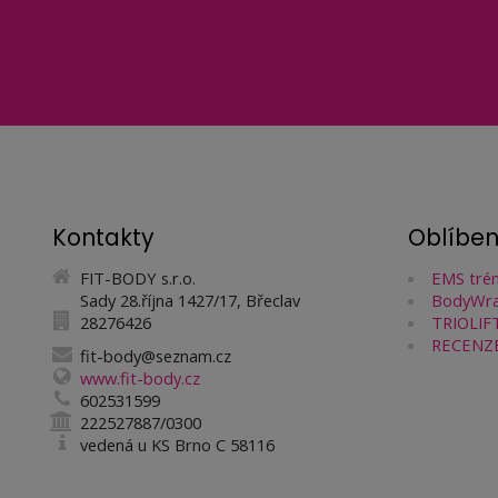
Kontakty
Oblíbe
FIT-BODY s.r.o.
EMS trén
Sady 28.října 1427/17, Břeclav
BodyWra
28276426
TRIOLIFT
RECENZ
fit-body@seznam.cz
www.fit-body.cz
602531599
222527887/0300
vedená u KS Brno C 58116