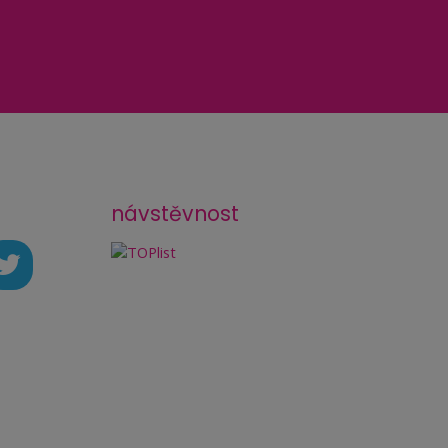
návstěvnost