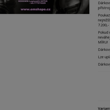
Dárkov
přístr
Poukaz
nejnižš
7.200,-
Pokud 
neváhe
MÍRU!
Dárkov
Lze upl
Dárkov
Varian