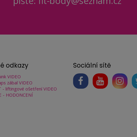
pište: fit-body@seznam.cz
né odkazy
Sociální sítě
ink VIDEO
ps zábal VIDEO
 - liftingové ošetření VIDEO
E - HODONCENÍ