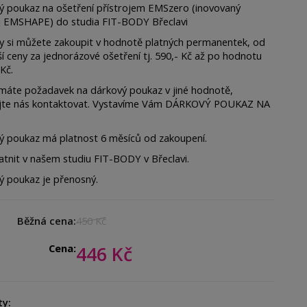
ý poukaz na ošetření přístrojem EMSzero (inovovaný
oj EMSHAPE) do studia FIT-BODY Břeclavi
y si můžete zakoupit v hodnotě platných permanentek, od
ší ceny za jednorázové ošetření tj. 590,- Kč až po hodnotu
 Kč.
máte požadavek na dárkový poukaz v jiné hodnotě,
jte nás kontaktovat. Vystavíme Vám DÁRKOVÝ POUKAZ NA
ý poukaz má platnost 6 měsíců od zakoupení.
atnit v našem studiu FIT-BODY v Břeclavi.
ý poukaz je přenosný.
Běžná cena:
450 Kč
Cena:
446 Kč
ty: