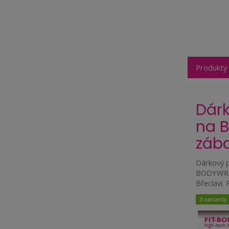
Produkty 
Dár
na 
zába
Dárkový p
BODYWRAP
Břeclavi.
3 varianty