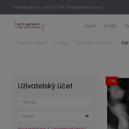
Kontaktujte nás: 602531599 | fit-body@seznam.cz
Úvod
O NÁS
N
Úvodní stránka
E-shop
DÁRKOVÉ POUKAZY
Dár
-1%
Uživatelský účet
|
Nová registrace
Zapomenuté heslo?