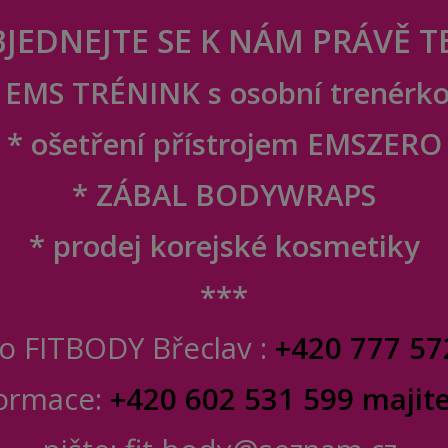
JEDNEJTE SE K NÁM PRÁVĚ T
 EMS TRÉNINK s osobní trenérk
* ošetření přístrojem EMSZERO
* ZÁBAL BODYWRAPS
* prodej korejské kosmetiky
***
io FITBODY Břeclav :
+420 777 57
formace:
+420 602 531 599 majit