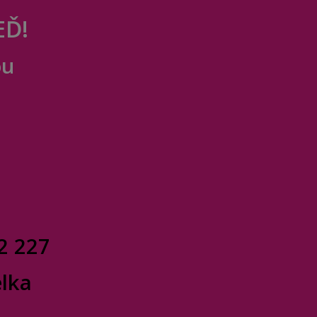
EĎ!
ou
2 227
elka