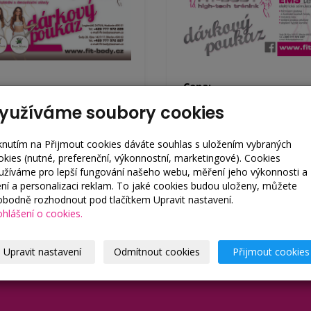
Cena:
0 Kč
od 300 Kč
yužíváme soubory cookies
 475 Kč
od 297 Kč
iknutím na Přijmout cookies dáváte souhlas s uložením vybraných
okies (nutné, preferenční, výkonnostní, marketingové). Cookies
razit
Zobrazit
užíváme pro lepší fungování našeho webu, měření jeho výkonnosti a
lení a personalizaci reklam. To jaké cookies budou uloženy, můžete
obodně rozhodnout pod tlačítkem Upravit nastavení.
ohlášení o cookies.
Upravit nastavení
Odmítnout cookies
Přijmout cookies