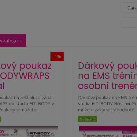
v kategorii
-1%
kový poukaz
Dárkový pou
BODYWRAPS
na EMS tréni
l
osobní trené
oukaz na zeštíhlující zábal
Dárkový poukaz na EMS trén
S do studia FIT-BODY v
studia FIT-BODY Břeclavi. Po
 Poukazy si můžete…
můžete zakoupit v hodnotě
5 variant