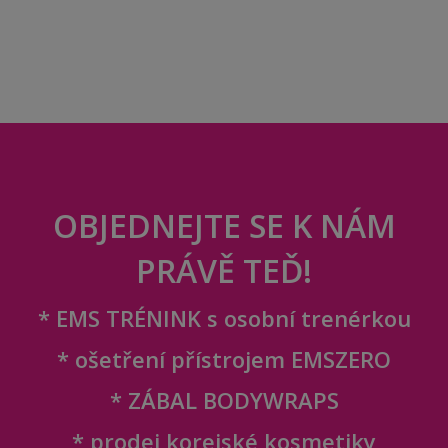
OBJEDNEJTE SE K NÁM
PRÁVĚ TEĎ!
* EMS TRÉNINK s osobní trenérkou
* ošetření přístrojem EMSZERO
* ZÁBAL BODYWRAPS
* prodej korejské kosmetiky