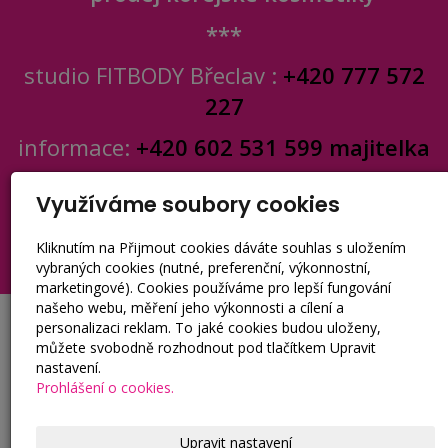
***
studio FITBODY Břeclav :
+420 777 572
227
informace:
+420 602 531 599 majitelka
pište: fit-body@seznam.cz
Využíváme soubory cookies
Kliknutím na Přijmout cookies dáváte souhlas s uložením
vybraných cookies (nutné, preferenční, výkonnostní,
marketingové). Cookies používáme pro lepší fungování
našeho webu, měření jeho výkonnosti a cílení a
personalizaci reklam. To jaké cookies budou uloženy,
můžete svobodně rozhodnout pod tlačítkem Upravit
nastavení.
Prohlášení o cookies.
Kontakty
FIT-BODY s.r.o.
Upravit nastavení