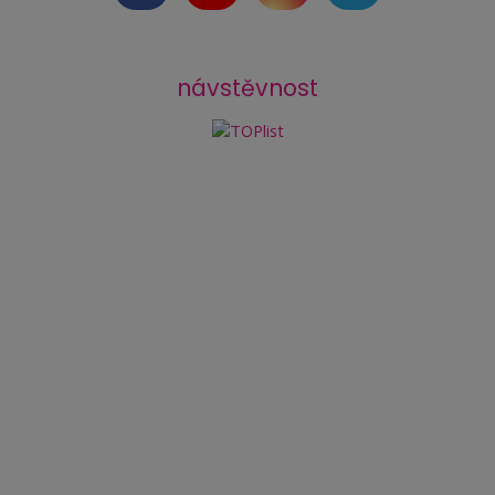
návstěvnost